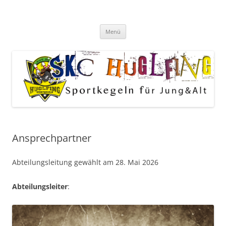
Zum
Inhalt
SKC Gut Holz Huglfing
springen
Menü
Ansprechpartner
Abteilungsleitung gewählt am 28. Mai 2026
Abteilungsleiter
: